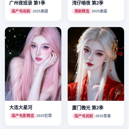
广州夜班录 第1季
湾仔暗夜 第2季
国产电视剧
2025
悬疑
港剧精选
2025
悬疑
大连大星河
厦门微光 第2季
国产电影精选
2025
犯罪
国产电视剧
2025
青春