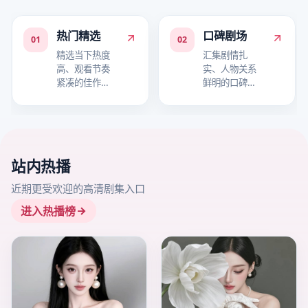
热门精选
口碑剧场
01
02
精选当下热度
汇集剧情扎
高、观看节奏
实、人物关系
紧凑的佳作，
鲜明的口碑作
适合快速进入
品，适合细品
追剧状态。
故事层次。
站内热播
近期更受欢迎的高清剧集入口
进入热播榜